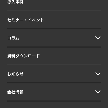
導入事例
構造化面接
管理職
育成
自己理解
質問力
逆面接
セミナー・イベント
適性
適性検査
選考プロセス
CHX
GAB
MQ
TAG
コラム
V@W
客観面接
Verify
資料ダウンロード
360度評価
ハンドブック
意欲形成
万華鏡30
お知らせ
グローバルニュース
新卒採用
会社情報
採用
キャリア採用