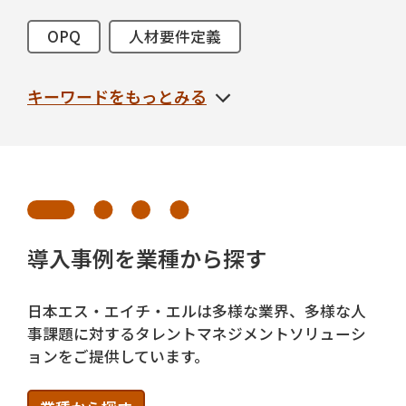
OPQ
人材要件定義
サクセッションプラン
人材可視化
キーワードをもっとみる
リーダー
タレントマネジメント
人材ポートフォリオ
1on1
人材採用
面接
リーダー育成
CAB
テスト
多言語対応
導入事例を業種から探す
オプションリポート
選考設計
日本エス・エイチ・エルは多様な業界、多様な人
事課題に対するタレントマネジメントソリューシ
インターンシップ
リクルーター
ョンをご提供しています。
内定者フォロー
配属