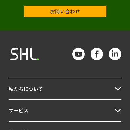
マネジメント
適材適所
AI
お問い合わせ
アセスメント
フィードバック
ストレス
DEI
リーダーシップ
キャリア自律
ジョブ型
モチベーション
職務適性
シミュレーション演習
人気記事
私たちについて
UCF
グループ討議
パーソナリティ
マネジャー
サービス
人事テスト
人材育成
妥当性