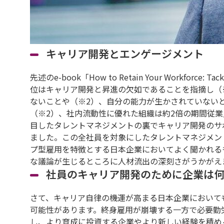
キャリア開発とエンゲージメント
先述のe-book「How to Retain Your Workforce: Tac
位はキャリア開発と昇進の欠如であることを指摘し（
ないことや（※2）、自分の能力が生かされていない
（※2）、社内流動性に優れた組織は約2倍の期間従
目したタレントマネジメントの裏でキャリア開発のサ
ました。この全社員を対象にしたタレントマネジメン
プ型雇用を特徴とする日本企業においてよく聞かれる
な議論が生じるところに人材流出の深刻さがうかがえ
社員のキャリア開発のために企業は
さて、キャリア自律の機運が高まる日本企業において
可能性があります。終身雇用が崩壊する一方で必要勤
し、より育成に投資する企業やより新しい経験を積め