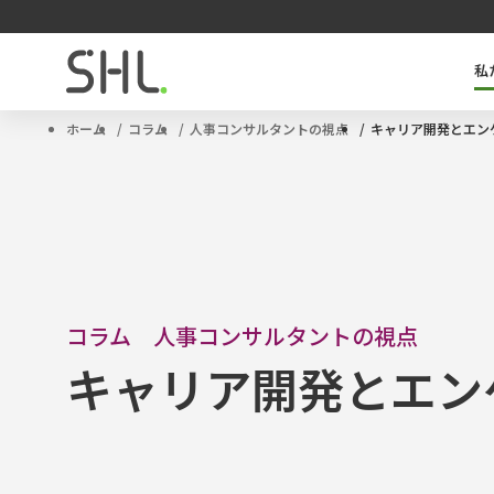
私
SHLのキーテクノロジー「OPQ」とは
タレントマネジメントソリューション
サクセッションプラン
ハイポテンシャル人材
ホーム
コラム
人事コンサルタントの視点
キャリア開発とエン
コラム 人事コンサルタントの視点
キャリア開発とエン