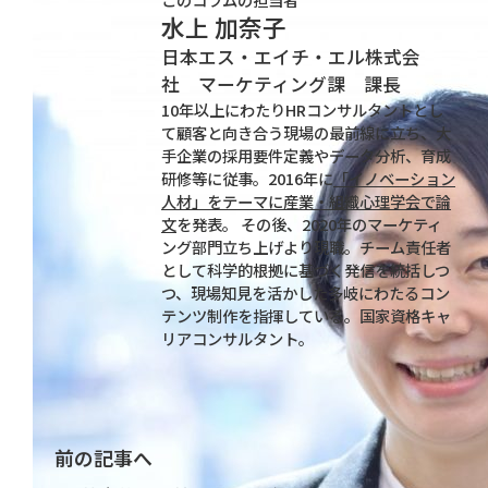
水上 加奈子
日本エス・エイチ・エル株式会
社 マーケティング課 課長
10年以上にわたりHRコンサルタントとし
て顧客と向き合う現場の最前線に立ち、大
手企業の採用要件定義やデータ分析、育成
研修等に従事。2016年に
「イノベーション
人材」をテーマに産業・組織心理学会で論
文
を発表。 その後、2020年のマーケティ
ング部門立ち上げより現職。チーム責任者
として科学的根拠に基づく発信を統括しつ
つ、現場知見を活かした多岐にわたるコン
テンツ制作を指揮している。国家資格キャ
リアコンサルタント。
前の記事へ