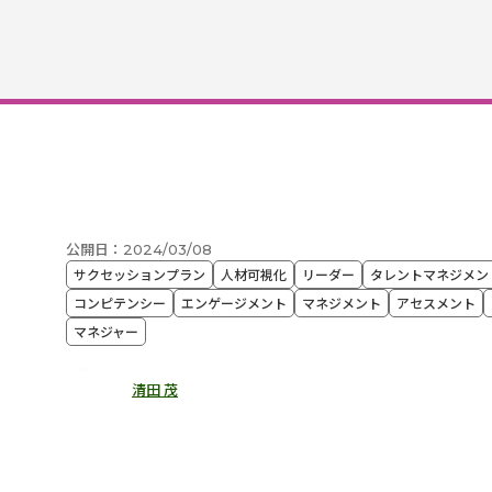
公開日：2024/03/08
サクセッションプラン
人材可視化
リーダー
タレントマネジメン
コンピテンシー
エンゲージメント
マネジメント
アセスメント
マネジャー
清田 茂