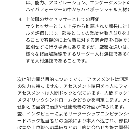
は、能力、アスピレーション、エンゲージメント
ハイパフォーマーの中からハイポテンシャル人材
上位職のサクセッサーとしての評価
サクセッサーとして上長から推薦された部長に対
ルを評価します。部長としての業績や働きぶりを
ることで客観的に上位職に対する適合度を把握で
区別せずに行う場合もありますが、厳密な違いは
様々な修羅場経験をするリーダー人材選抜である
する人材選抜であることです。
次は能力開発目的についてです。 アセスメントは測
の効力も持ちません。アセスメント結果を本人にフィ
アセスメントは人間ドックと似ています。人間ドック
メタボリックシンドロームかどうかを判定します。メ
健師との面談で治療や健康改善の計画が作られます。
査、インタビューによるリーダーシップコンピテンシ
ードバック担当者との面談により本人へ返され、部長
改善や上位職への準備などの目的に合わせた能力開発