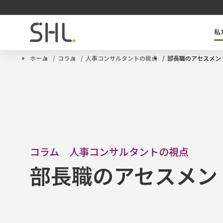
私
SHLのキーテクノロジー「OPQ」とは
タレントマネジメントソリューション
サクセッションプラン
ハイポテンシャル人材
ホーム
コラム
人事コンサルタントの視点
部長職のアセスメン
コラム 人事コンサルタントの視点
部長職のアセスメン