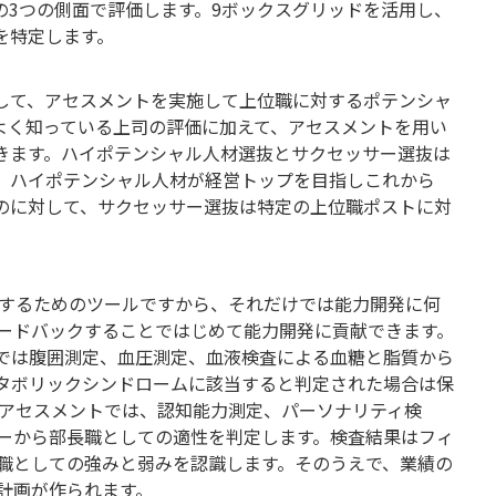
の3つの側面で評価します。9ボックスグリッドを活用し、
を特定します。
して、アセスメントを実施して上位職に対するポテンシャ
よく知っている上司の評価に加えて、アセスメントを用い
きます。ハイポテンシャル人材選抜とサクセッサー選抜は
、ハイポテンシャル人材が経営トップを目指しこれから
のに対して、サクセッサー選抜は特定の上位職ポストに対
定するためのツールですから、それだけでは能力開発に何
ードバックすることではじめて能力開発に貢献できます。
では腹囲測定、血圧測定、血液検査による血糖と脂質から
タボリックシンドロームに該当すると判定された場合は保
 アセスメントでは、認知能力測定、パーソナリティ検
ーから部長職としての適性を判定します。検査結果はフィ
職としての強みと弱みを認識します。そのうえで、業績の
計画が作られます。