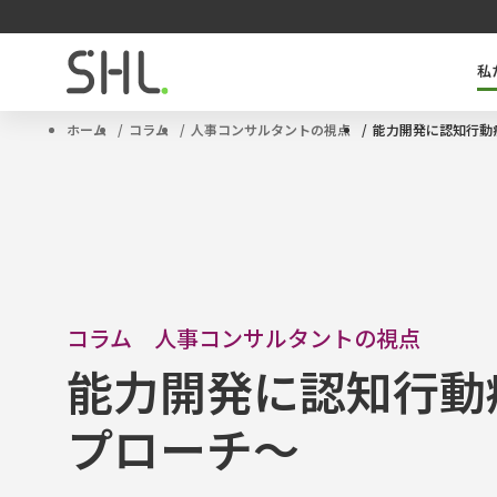
私
SHLのキーテクノロジー「OPQ」とは
タレントマネジメントソリューション
サクセッションプラン
ハイポテンシャル人材
ホーム
コラム
人事コンサルタントの視点
能力開発に認知行動
コラム 人事コンサルタントの視点
能力開発に認知行動
プローチ～