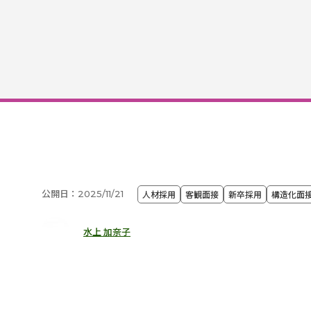
公開日：2025/11/21
人材採用
客観面接
新卒採用
構造化面
水上 加奈子