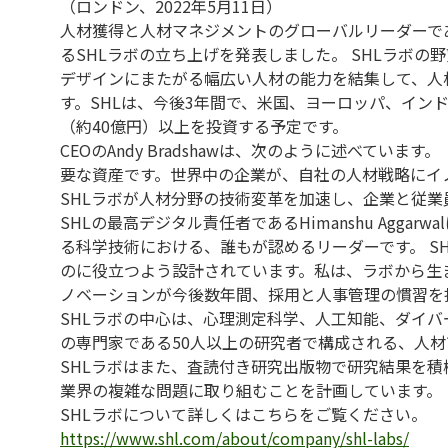
（ロンドン、2022年5月11日）
人材獲得と人材マネジメントのグローバルリーダーであ
るSHLラボの立ち上げを発表しました。 SHLラボ
デザインにまたがる幅広い人材の能力を結集して、人
す。SHLは、今後3年間で、米国、ヨーロッパ、イン
（約40億円）以上を投資する予定です。
CEOのAndy Bradshawは、次のように述べて
要な資産です。世界中の企業が、自社の人材戦略にイ
SHLラボが人材分野の技術変革を加速し、企業と従
SHLの最高デジタル責任者であるHimanshu Agga
る科学技術における、誰もが認めるリーダーです。 S
のに役立つよう設計されています。私は、ラボから生
ノベーションが今後数年間、採用と人事管理の慣習を
SHLラボの中心は、心理測定科学、人工知能、ダイ
の専門家である50人以上の研究者で構成される、人
SHLラボはまた、査読付き研究出版物で研究結果を
業界の複雑な問題に取り組むことを計画しています。
SHLラボについて詳しくはこちらをご覧ください。
https://www.shl.com/about/company/shl-labs/