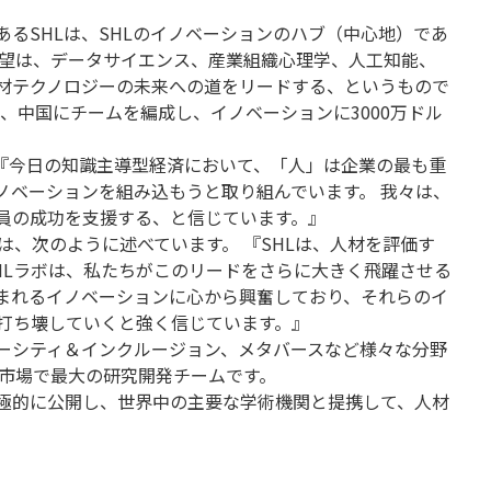
るSHLは、SHLのイノベーションのハブ（中心地）であ
の野望は、データサイエンス、産業組織心理学、人工知能、
材テクノロジーの未来への道をリードする、というもので
ド、中国にチームを編成し、イノベーションに3000万ドル
います。『今日の知識主導型経済において、「人」は企業の最も重
ノベーションを組み込もうと取り組んでいます。 我々は、
業員の成功を支援する、と信じています。』
rwalは、次のように述べています。 『SHLは、人材を評価す
HLラボは、私たちがこのリードをさらに大きく飛躍させる
まれるイノベーションに心から興奮しており、それらのイ
打ち壊していくと強く信じています。』
バーシティ＆インクルージョン、メタバースなど様々な分野
材市場で最大の研究開発チームです。
積極的に公開し、世界中の主要な学術機関と提携して、人材