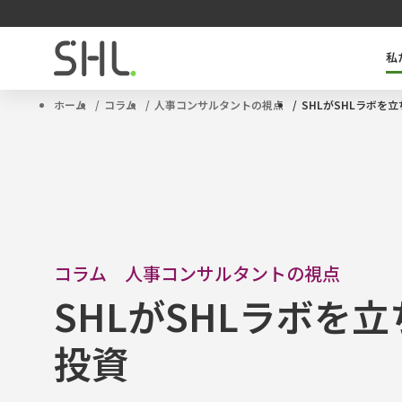
私
SHLのキーテクノロジー「OPQ」とは
タレントマネジメントソリューション
サクセッションプラン
ハイポテンシャル人材
ホーム
コラム
人事コンサルタントの視点
SHLがSHLラボを立
コラム 人事コンサルタントの視点
SHLがSHLラボを立
投資