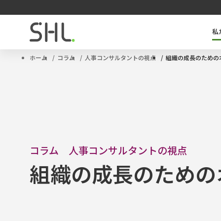
私
SHLのキーテクノロジー「OPQ」とは
タレントマネジメントソリューション
サクセッションプラン
ハイポテンシャル人材
ホーム
コラム
人事コンサルタントの視点
組織の成長のための
コラム 人事コンサルタントの視点
組織の成長のための