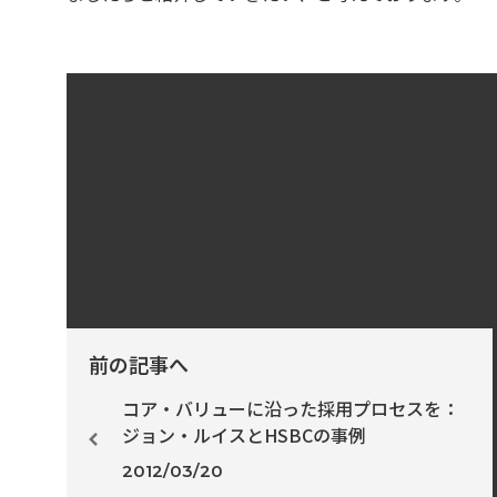
このコラムの担当者
堀 博美
日本エス・エイチ・エル株
前の記事へ
コア・バリューに沿った採用プロセスを：
ジョン・ルイスとHSBCの事例
2012/03/20