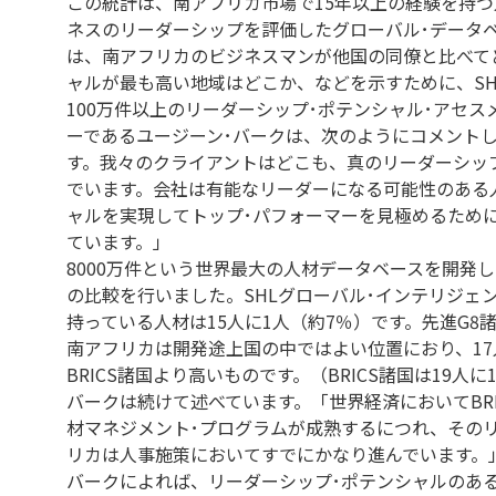
この統計は、南アフリカ市場で15年以上の経験を持つ
ネスのリーダーシップを評価したグローバル･データ
は、南アフリカのビジネスマンが他国の同僚と比べて
ャルが最も高い地域はどこか、などを示すために、S
100万件以上のリーダーシップ･ポテンシャル･アセ
ーであるユージーン･バークは、次のようにコメント
す。我々のクライアントはどこも、真のリーダーシッ
でいます。会社は有能なリーダーになる可能性のある
ャルを実現してトップ･パフォーマーを見極めるため
ています。」
8000万件という世界最大の人材データベースを開発
の比較を行いました。SHLグローバル･インテリジェ
持っている人材は15人に1人（約7％）です。先進G8
南アフリカは開発途上国の中ではよい位置におり、1
BRICS諸国より高いものです。（BRICS諸国は19人に
バークは続けて述べています。「世界経済においてBR
材マネジメント･プログラムが成熟するにつれ、その
リカは人事施策においてすでにかなり進んでいます。
バークによれば、リーダーシップ･ポテンシャルのあ