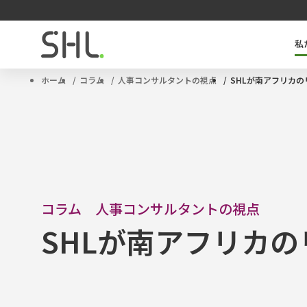
私
SHLのキーテクノロジー「OPQ」とは
タレントマネジメントソリューション
サクセッションプラン
ハイポテンシャル人材
ホーム
コラム
人事コンサルタントの視点
SHLが南アフリカ
コラム 人事コンサルタントの視点
SHLが南アフリカ