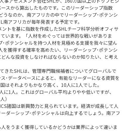
人事アセスメント会社SHLが、160カ国以上のトップビジ
ベースから算出したものです。このリーダーシップ指数
どうなのか、南アフリカの中でリーダーシップ･ポテンシ
HL南アフリカが毎年発表する予定です。
スメントを基に指数を作成したSHLチーフ科学分析オフィサ
しています。「人材をめぐっては世界的な戦いがありま
プ･ポテンシャルを持つ人材を見極める支援を我々に望ん
人を獲得する確率を高めたい、リーダーシップ･ポテンシ
にどんな投資をしなければならないのか知りたい、と考え
してきたSHLは、管理専門職候補者についてグローバルで
ンス･データベースによると、有能なリーダーになる資質を
諸国はそれよりもかなり高く、10人に1人でした。
7人に1人。これはグローバル平均よりやや低いですが、
1人）
ICS諸国は新興勢力と見られています。経済が成長して人
リーダーシップ･ポテンシャルは向上するでしょう。南アフ
」
る人をうまく獲得しているかどうかは業界によって違いま