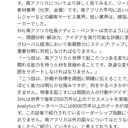
す。南アフリカについてより詳しく見てみると、リー
素材業界（化学、金属）です。南アフリカ平均に近い
レジャーなどの顧客サービス業界。低い業界は、建設
ーカーでした。
SHL南アフリカ社長ナディニ・ベンターは次のよう
ー、問題分析･解決力、アイデアを実行可能な計画に
グローバル経済において新興勢力にステップ･アップ
重要分野に対処しなければなりません。」
「一つ目は、南アフリカと世界で起こりつつある変化
関わる能力を持つ人材を見極めることです。急速な変
囲をサポートしなければなりません。」
「二つ目は、計画や目標を周囲に明確に伝えることで
ほどく能力は明らかな強みですが、何をやるべきかが
ぎません。物事を起こすには周囲の人の行動やアイデ
SHLは世界で毎年2500万件以上のアセスメントを実施
Analyticsデータベースには8000万件以上のデ
す。この記事で紹介されているリーダーシップ指数に
おりません。南アフリカ以外の国々についてはどうな
ましたらご紹介していきたい、と考えております。