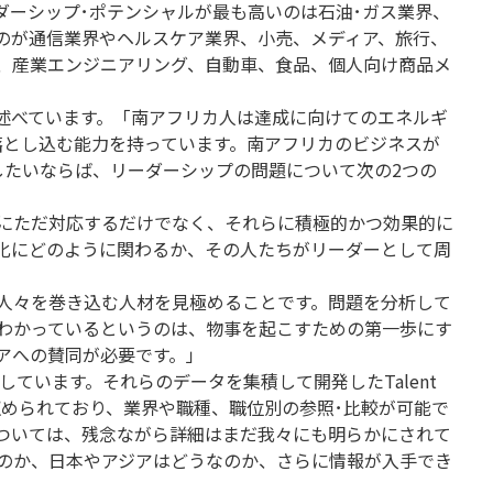
ダーシップ･ポテンシャルが最も高いのは石油･ガス業界、
のが通信業界やヘルスケア業界、小売、メディア、旅行、
、産業エンジニアリング、自動車、食品、個人向け商品メ
に述べています。「南アフリカ人は達成に向けてのエネルギ
落とし込む能力を持っています。南アフリカのビジネスが
したいならば、リーダーシップの問題について次の2つの
にただ対応するだけでなく、それらに積極的かつ効果的に
化にどのように関わるか、その人たちがリーダーとして周
人々を巻き込む人材を見極めることです。問題を分析して
わかっているというのは、物事を起こすための第一歩にす
アへの賛同が必要です。」
しています。それらのデータを集積して開発したTalent
ータが収められており、業界や職種、職位別の参照･比較が可能で
ついては、残念ながら詳細はまだ我々にも明らかにされて
のか、日本やアジアはどうなのか、さらに情報が入手でき