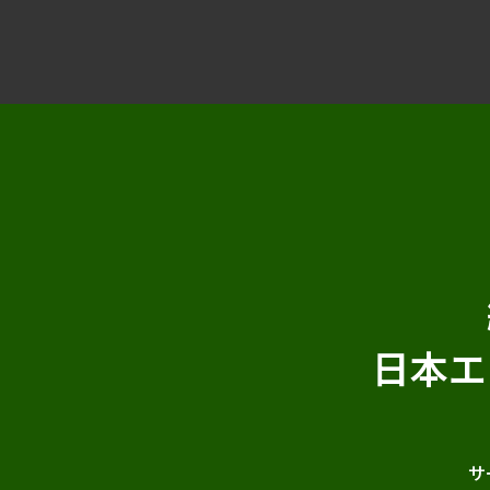
日本エ
サ