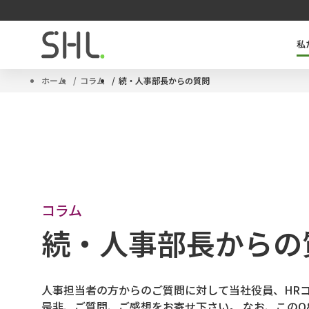
私
SHLのキーテクノロジー「OPQ」とは
タレントマネジメントソリューション
サクセッションプラン
ハイポテンシャル人材
ホーム
コラム
続・人事部長からの質問
コラム
続・人事部長からの
人事担当者の方からのご質問に対して当社役員、HR
是非、ご質問、ご感想をお寄せ下さい。 なお、この