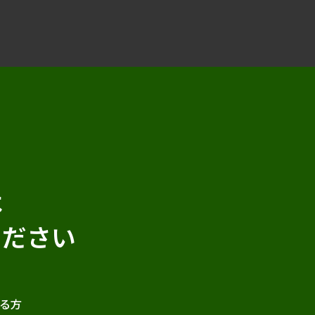
は
ください
る方