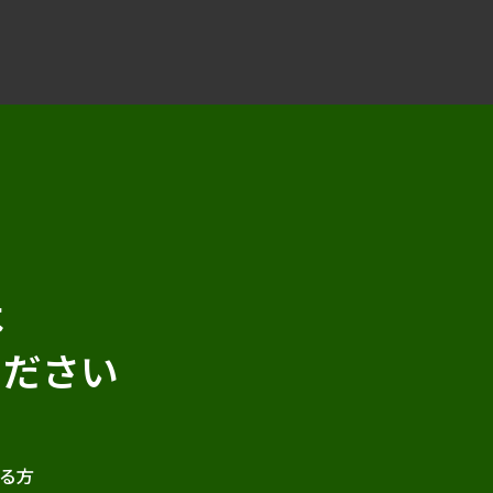
は
ください
る方