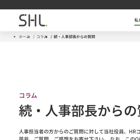
私
SHLのキーテクノロジー「OPQ」とは
タレントマネジメントソリューション
サクセッションプラン
ハイポテンシャル人材
ホーム
コラム
続・人事部長からの質問
コラム
続・人事部長からの
人事担当者の方からのご質問に対して当社役員、HR
是非、ご質問、ご感想をお寄せ下さい。 なお、この