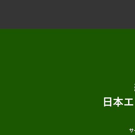
日本エ
サ