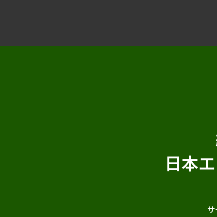
日本エ
サ