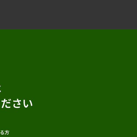
は
ください
る方