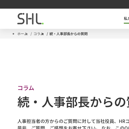
私
SHLのキーテクノロジー「OPQ」とは
タレントマネジメントソリューション
サクセッションプラン
ハイポテンシャル人材
ホーム
コラム
続・人事部長からの質問
コラム
続・人事部長からの
人事担当者の方からのご質問に対して当社役員、HR
是非、ご質問、ご感想をお寄せ下さい。 なお、この