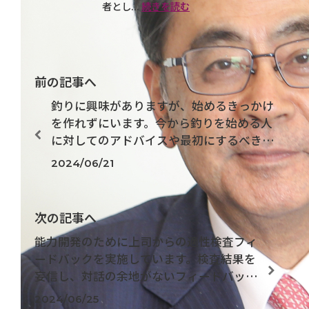
者とし...
続きを読む
前の記事へ
釣りに興味がありますが、始めるきっかけ
を作れずにいます。今から釣りを始める人
に対してのアドバイスや最初にするべきこ
となどあれば教えてください。
2024/06/21
次の記事へ
能力開発のために上司からの適性検査フィ
ードバックを実施しています。検査結果を
妄信し、対話の余地がないフィードバック
をする上司に有効な教育方法はあります
2024/06/25