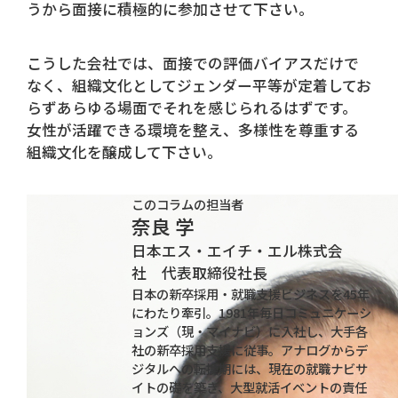
うから面接に積極的に参加させて下さい。
こうした会社では、面接での評価バイアスだけで
なく、組織文化としてジェンダー平等が定着してお
らずあらゆる場面でそれを感じられるはずです。
女性が活躍できる環境を整え、多様性を尊重する
組織文化を醸成して下さい。
このコラムの担当者
奈良 学
日本エス・エイチ・エル株式会
社 代表取締役社長
日本の新卒採用・就職支援ビジネスを45年
にわたり牽引。1981年毎日コミュニケーシ
ョンズ（現・マイナビ）に入社し、大手各
社の新卒採用支援に従事。アナログからデ
ジタルへの転換期には、現在の就職ナビサ
イトの礎を築き、大型就活イベントの責任