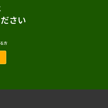
は
ください
る方