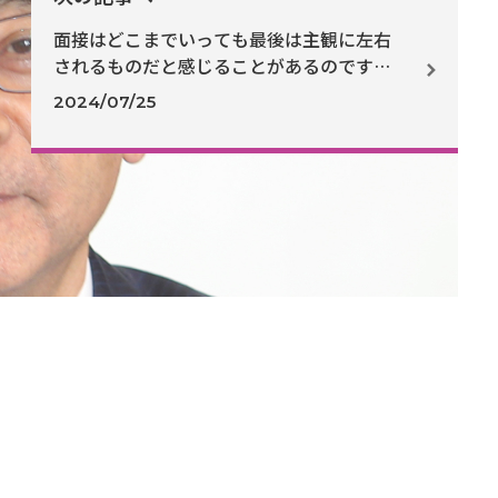
面接はどこまでいっても最後は主観に左右
されるものだと感じることがあるのです
が、これを是正するには適切な訓練、経験
2024/07/25
をたくさん積むしかないのでしょうか。