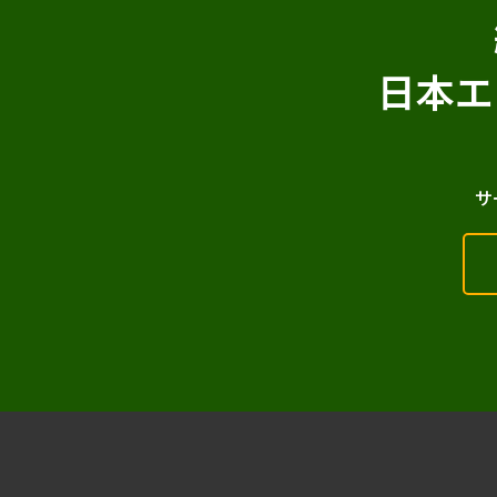
日本エ
サ