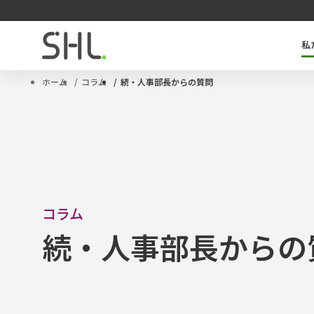
私
SHLのキーテクノロジー「OPQ」とは
タレントマネジメントソリューション
サクセッションプラン
ハイポテンシャル人材
ホーム
コラム
続・人事部長からの質問
コラム
続・人事部長からの