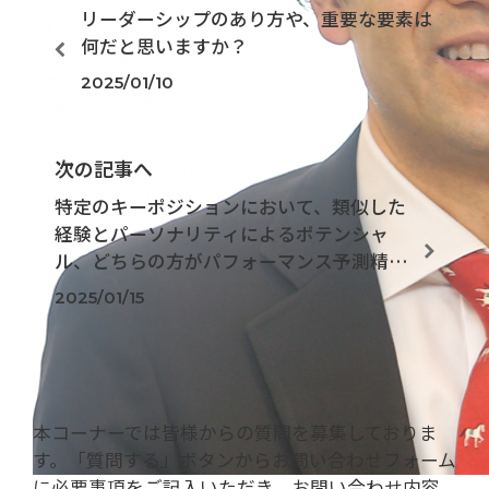
リーダーシップのあり方や、重要な要素は
何だと思いますか？
2025/01/10
次の記事へ
特定のキーポジションにおいて、類似した
経験とパーソナリティによるポテンシャ
ル、どちらの方がパフォーマンス予測精度
としては高いでしょうか？
2025/01/15
本コーナーでは皆様からの質問を募集しておりま
す。「質問する」ボタンからお問い合わせフォーム
に必要事項をご記入いただき、お問い合わせ内容