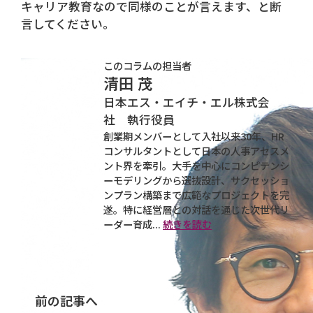
キャリア教育なので同様のことが言えます、と断
言してください。
このコラムの担当者
清田 茂
日本エス・エイチ・エル株式会
社 執行役員
創業期メンバーとして入社以来30年、HR
コンサルタントとして日本の人事アセスメ
ント界を牽引。大手を中心にコンピテンシ
ーモデリングから選抜設計、サクセッショ
ンプラン構築まで広範なプロジェクトを完
遂。特に経営層との対話を通じた次世代リ
ーダー育成...
続きを読む
前の記事へ