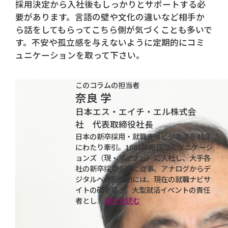
採用決定から入社後もしっかりとサポートする必
要があります。言語の壁や文化の違いなど相手か
ら話をしてもらってこちら側が気づくことも多いで
す。不安や孤立感を与えないように定期的にコミ
ュニケーションを取って下さい。
このコラムの担当者
奈良 学
日本エス・エイチ・エル株式会
社 代表取締役社長
日本の新卒採用・就職支援ビジネスを45年
にわたり牽引。1981年毎日コミュニケーシ
ョンズ（現・マイナビ）に入社し、大手各
社の新卒採用支援に従事。アナログからデ
ジタルへの転換期には、現在の就職ナビサ
イトの礎を築き、大型就活イベントの責任
者とし...
続きを読む