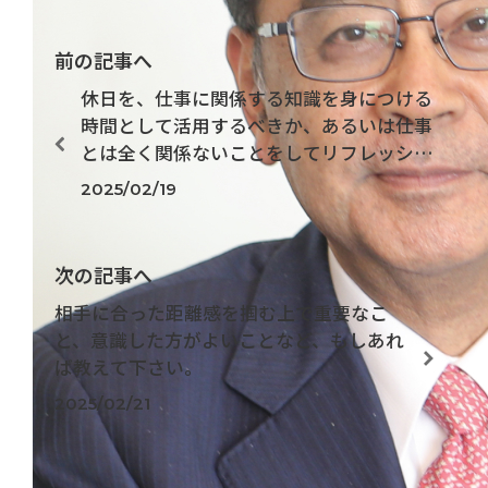
前の記事へ
休日を、仕事に関係する知識を身につける
時間として活用するべきか、あるいは仕事
とは全く関係ないことをしてリフレッシュ
をする時間として活用するべきか、どちら
2025/02/19
が良い休日の使い方だと考えますか？
次の記事へ
相手に合った距離感を掴む上で重要なこ
と、意識した方がよいことなど、もしあれ
ば教えて下さい。
2025/02/21