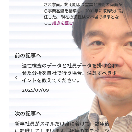
され参画。黎明期より営業と技術の両面か
ら事業基盤を構築し、2001年に取締役に就
任した。 現在の適性検査市場で標準とな
っ...
続きを読む
前の記事へ
適性検査のデータと社員データを掛け合わ
せた分析を自社で行う場合、注意すべきポ
イントを教えてください。
2025/07/09
次の記事へ
新卒社員がスキルだけ身に着けて、数年後
に転職してしまいます。社員のモチベーシ