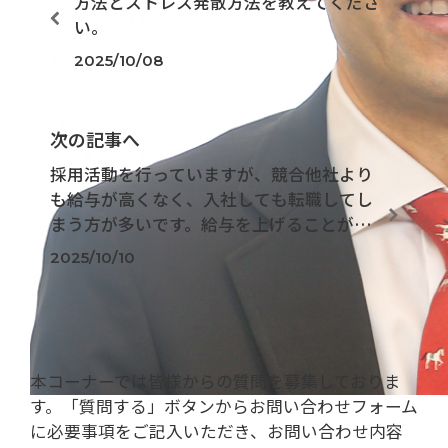
方法とストレス発散方法を教えてくださ
い。
2025/10/08
次の記事へ
採用活動を行っていますが、競合他社より
も給与が高くなく、入社しても転職してし
まう方が多いです。給与を上げることが難
しい中で、自社の魅力を高めるにはどうす
2025/10/10
ればいいでしょうか。
本コーナーでは皆様からの質問を募集しておりま
す。「質問する」ボタンからお問い合わせフォーム
に必要事項をご記入いただき、お問い合わせ内容