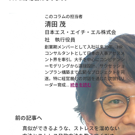
このコラムの担当者
清田 茂
日本エス・エイチ・エル株式会
社 執行役員
創業期メンバーとして入社以来30年、HR
コンサルタントとして日本の人事アセスメ
ント界を牽引。大手を中心にコンピテンシ
ーモデリングから選抜設計、サクセッショ
ンプラン構築まで広範なプロジェクトを完
遂。特に経営層との対話を通じた次世代リ
ーダー育成...
続きを読む
前の記事へ
真似ができるような、ストレスを溜めない