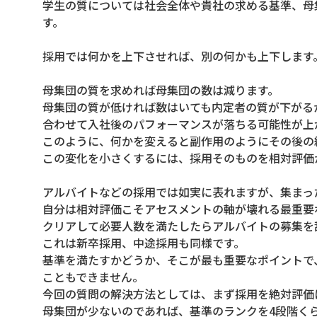
学生の質については社会全体や貴社の求める基準、母
す。
採用では何かを上下させれば、別の何かも上下します
母集団の質を求めれば母集団の数は減ります。
母集団の質が低ければ数はいても内定者の質が下がる
合わせて入社後のパフォーマンスが落ちる可能性が上
このように、何かを変えると副作用のようにその後の
この変化を小さくするには、採用そのものを相対評価
アルバイトなどの採用では如実に表れますが、集まっ
自分は相対評価こそアセスメントの軸が壊れる最重要
クリアして必要人数を満たしたらアルバイトの募集を
これは新卒採用、中途採用も同様です。
基準を満たすかどうか、そこが最も重要なポイントで
こともできません。
今回の質問の解決方法としては、まず採用を絶対評価
母集団が少ないのであれば、基準のランクを4段階く