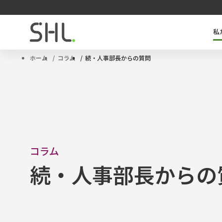
私
SHLのキーテクノロジー「OPQ」とは
タレントマネジメントソリューション
サクセッションプラン
ハイポテンシャル人材
ホーム
コラム
続・人事部長からの質問
コラム
続・人事部長からの