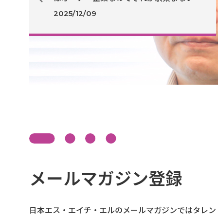
思っています。しかし、適した人材を選ば
2025/12/09
ないことで生じるリスクも感じています。
どのようにして、上層部に必要性を訴える
と良いでしょうか。
メールマガジン登録
日本エス・エイチ・エルのメールマガジンではタレン