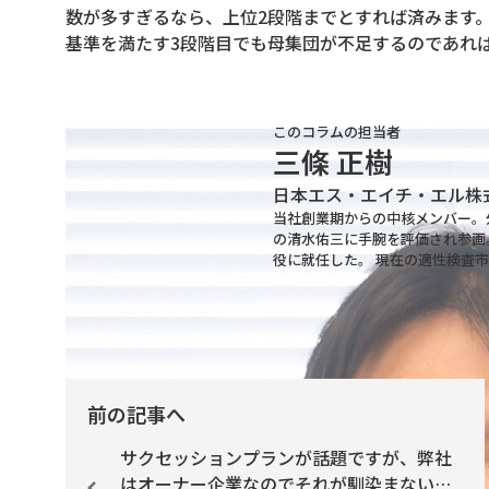
数が多すぎるなら、上位2段階までとすれば済みます
基準を満たす3段階目でも母集団が不足するのであれ
このコラムの担当者
三條 正樹
日本エス・エイチ・エル株
当社創業期からの中核メンバー。
の清水佑三に手腕を評価され参画
役に就任した。 現在の適性検査市場
前の記事へ
サクセッションプランが話題ですが、弊社
はオーナー企業なのでそれが馴染まないと