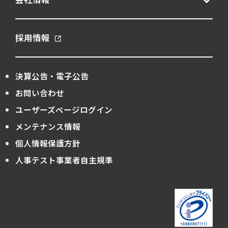
客観面接
意欲形成
新卒採用
採用情報
構造化面接
管理職
育成
自己理解
質問力
逆面接
決算公告・電子公告
適性
適性検査
選考プロセス
お問い合わせ
ユーザーズページログイン
CHX
360度評価
GAB
MQ
メンテナンス情報
グローバルニュース
ハンドブック
個人情報保護方針
採用
キャリア採用
人事テスト事業者自主規準