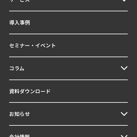
ポテンシャル
エンゲージメント
マネジメント
適材適所
AI
導入事例
アセスメント
フィードバック
セミナー・イベント
ストレス
DEI
リーダーシップ
キャリア自律
ジョブ型
コラム
モチベーション
職務適性
シミュレーション演習
人気記事
資料ダウンロード
UCF
グループ討議
お知らせ
パーソナリティ
マネジャー
人事テスト
人材育成
妥当性
会社情報