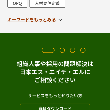
OPQ
人材要件定義
サクセッションプラン
人材可視化
キーワードをもっとみる
リーダー
タレントマネジメント
人材ポートフォリオ
1on1
人材採用
TAG
V@W
Verify
万華鏡30
面接
組織人事や採用の問題解決は
日本エス・エイチ・エルに
リーダー育成
CAB
テスト
ご相談ください
多言語対応
オプションリポート
選考設計
インターンシップ
サービスをもっと知りたい方
リクルーター
内定者フォロー
資料ダウンロード