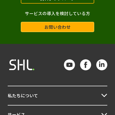
配属
その他選抜手法
サービスの導入を検討している方
ハイポテンシャル人材
配置・登用
お問い合わせ
能力開発
データ分析
スキル
デジタル人材
イノベーション人材
オンボーディング
Talent Central
Insight Platform
アセスメントセンター
チームビルディング
人材選抜
私たちについて
コンピテンシー
パーソナリティ検査
サービス