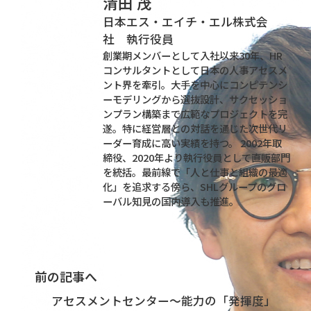
清田 茂
日本エス・エイチ・エル株式会
社 執行役員
創業期メンバーとして入社以来30年、HR
コンサルタントとして日本の人事アセスメ
ント界を牽引。大手を中心にコンピテンシ
ーモデリングから選抜設計、サクセッショ
ンプラン構築まで広範なプロジェクトを完
遂。特に経営層との対話を通じた次世代リ
ーダー育成に高い実績を持つ。 2002年取
締役、2020年より執行役員として直販部門
を統括。最前線で「人と仕事と組織の最適
化」を追求する傍ら、SHLグループのグロ
ーバル知見の国内導入も推進。
前の記事へ
アセスメントセンター～能力の「発揮度」