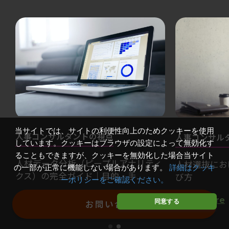
当サイトでは、サイトの利便性向上のためクッキーを使用
人事コンサルタントの視点
人事コンサル
しています。クッキーはブラウザの設定によって無効化す
ることもできますが、クッキーを無効化した場合当サイト
人材データ分析（ピープルアナリティ
人材選抜にお
の一部が正常に機能しない場合があります。
詳細はクッキ
クス）の完全ガイド｜目的・手...
び方
ーポリシーをご確認ください。
Read More
Read More
同意する
お問い合わせ