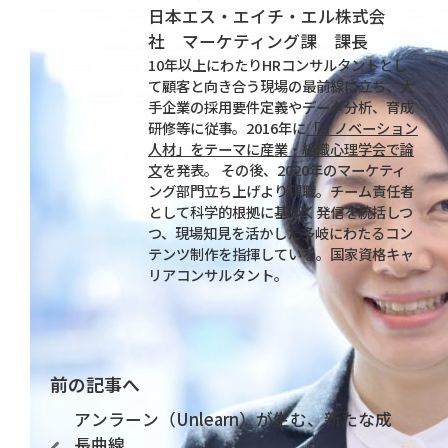
日本エス・エイチ・エル株式会
社 マーケティング課 課長
10年以上にわたりHRコンサルタントとし
て顧客と向き合う現場の最前線に立ち、大
手企業の採用要件定義やデータ分析、育成
研修等に従事。2016年に
「イノベーション
人材」をテーマに産業・組織心理学会で論
文
を発表。 その後、2020年のマーケティ
ング部門立ち上げより現職。チーム責任者
として科学的根拠に基づく発信を統括しつ
つ、現場知見を活かした多岐にわたるコン
テンツ制作を指揮している。国家資格キャ
リアコンサルタント。
前の記事へ
アンラーン（Unlearn）が生む、新たな成
長曲線