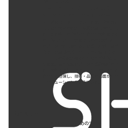
稲澤 未穂
日本エス・エイチ・エル株式会
社 テスト開発・分析センター
入社以来15年以上、テスト開発・分析部門
にて適性検査の開発・品質管理に従事。言
語・英語科目の作問から妥当性検証までを
専門的に担い、これまでにのべ900件以上
のデータ分析に携わる。産業・組織心理学
会で「管理職のパーソナリティ傾向（2021
年）」等の研究発表を行うなど学術的知見
も豊富。現在は顧客データや業界横断の分
析・検証を通じ、アセスメントの信頼性と
妥当性を担保し、技術・品質の両面から当
社ソリューションを支えている。
前の記事へ
キャリア自律を実現するための“可視