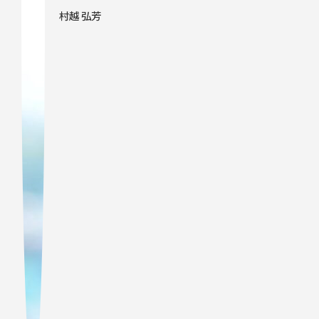
村越 弘芳