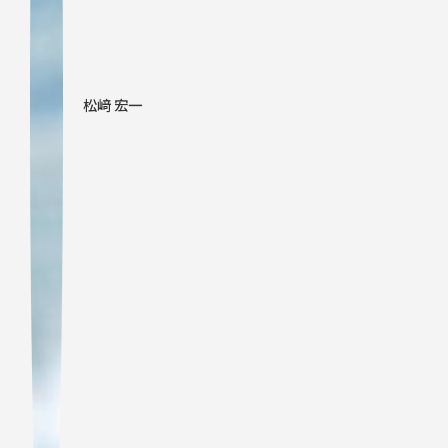
松﨑 宏一