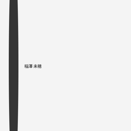
稲澤 未穂