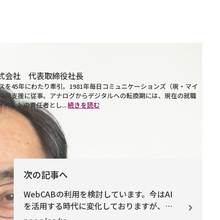
式会社 代表取締役社長
を45年にわたり牽引。1981年毎日コミュニケーションズ（現・マイ
採用支援に従事。アナログからデジタルへの転換期には、現在の就職
ベントの責任者とし...
続きを読む
次の記事へ
WebCABの利用を検討しています。今はAI
を活用する時代に変化しておりますが、貴
社のSE・PG適性は陳腐化しないものなので