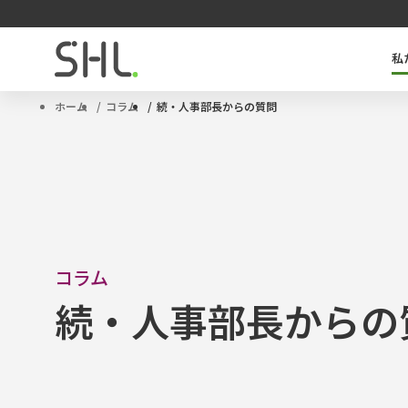
私
SHLのキーテクノロジー「OPQ」とは
タレントマネジメントソリューション
サクセッションプラン
ハイポテンシャル人材
ホーム
コラム
続・人事部長からの質問
コラム
続・人事部長からの