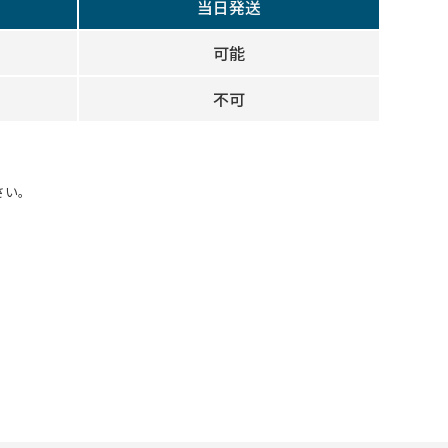
当日発送
可能
不可
さい。