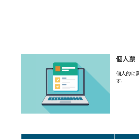
個人票
個人的に
す。