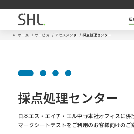
私
SHLのキーテクノロジー「OPQ」とは
タレントマネジメントソリューション
サクセッションプラン
ハイポテンシャル人材
ホーム
サービス
アセスメント
採点処理センター
採点処理センター
日本エス・エイチ・エル中野本社オフィスに併
マークシートテストをご利用のお客様向けのご