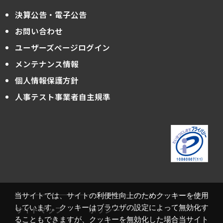
自己理解
質問力
逆面接
決算公告・電子公告
適性
適性検査
選考プロセス
お問い合わせ
ユーザーズページログイン
CHX
360度評価
GAB
MQ
メンテナンス情報
グローバルニュース
ハンドブック
個人情報保護方針
採用
キャリア採用
人事テスト事業者自主規準
当サイトでは、サイトの利便性向上のためクッキーを使用
しています。クッキーはブラウザの設定によって無効化す
サイトマップ
ポリシー
ることもできますが、クッキーを無効化した場合当サイト