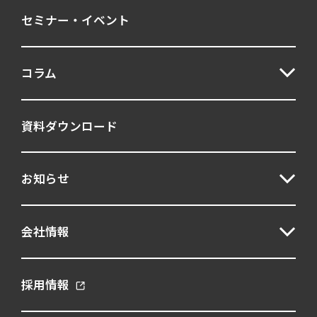
セミナー・イベント
ストレス
DEI
リーダーシップ
キャリア自律
ジョブ型
コラム
モチベーション
職務適性
シミュレーション演習
人気記事
資料ダウンロード
UCF
グループ討議
お知らせ
パーソナリティ
マネジャー
人事テスト
人材育成
妥当性
会社情報
客観面接
意欲形成
新卒採用
採用情報
構造化面接
管理職
育成