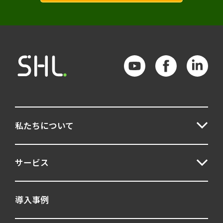
能力開発
データ分析
スキル
デジタル人材
イノベーション人材
オンボーディング
Talent Central
Insight Platform
アセスメントセンター
チームビルディング
人材選抜
私たちについて
コンピテンシー
パーソナリティ検査
サービス
ポテンシャル
エンゲージメント
マネジメント
適材適所
AI
導入事例
アセスメント
フィードバック