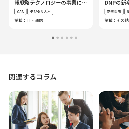
報戦略テクノロジーの事業に貢
DNPの新
献する中途エンジニア採用改革
CAB
デジタル人材
新卒採用
業種：IT・通信
業種：その他
関連するコラム