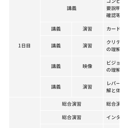
コンピテ
講義
要説明、
確認等
講義
演習
カード分
クリティ
1日目
講義
演習
の理解と
ビジョナ
講義
映像
の理解と
レパート
講義
演習
解と体験
総合演習
総合演習
総合演習
インタビ