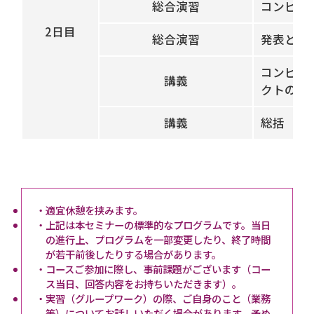
総合演習
コンピテ
2日目
総合演習
発表と振
コンピテ
講義
クトの進
講義
総括
・適宜休憩を挟みます。
・上記は本セミナーの標準的なプログラムです。当日
の進行上、プログラムを一部変更したり、終了時間
が若干前後したりする場合があります。
・コースご参加に際し、事前課題がございます（コー
ス当日、回答内容をお持ちいただきます）。
・実習（グループワーク）の際、ご自身のこと（業務
等）についてお話しいただく場合があります。予め