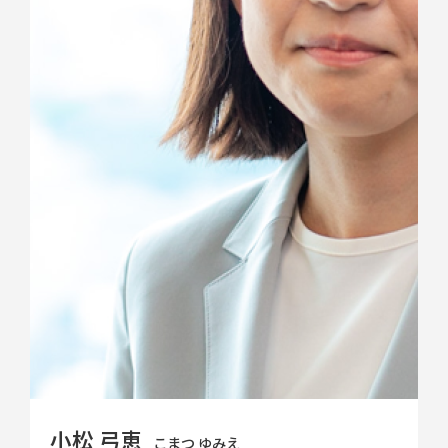
小松 弓恵
こまつ ゆみえ