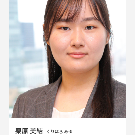
栗原 美結
くりはら みゆ