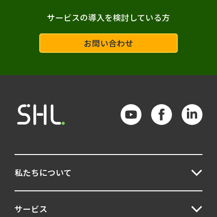
サービスの導入を検討している方
チームビルディング
人材選抜
コンピテンシー
パーソナリティ検査
お問い合わせ
ポテンシャル
エンゲージメント
マネジメント
適材適所
AI
アセスメント
フィードバック
ストレス
DEI
リーダーシップ
キャリア自律
ジョブ型
私たちについて
モチベーション
職務適性
シミュレーション演習
人気記事
サービス