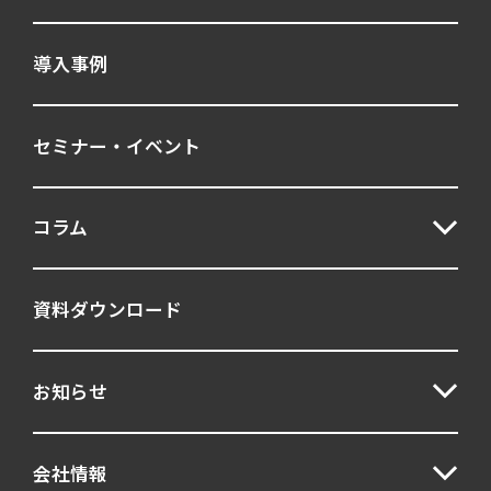
UCF
グループ討議
導入事例
パーソナリティ
マネジャー
人事テスト
人材育成
妥当性
セミナー・イベント
客観面接
意欲形成
新卒採用
構造化面接
面接
リーダー育成
コラム
管理職
育成
自己理解
資料ダウンロード
質問力
逆面接
適性
適性検査
選考プロセス
GAB
お知らせ
採用
キャリア採用
会社情報