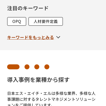
注目のキーワード
OPQ
人材要件定義
サクセッションプラン
人材可視化
キーワードをもっとみる
リーダー
タレントマネジメント
人材ポートフォリオ
1on1
人材採用
選考設計
CHX
MQ
インターンシップ
導入事例を業種から探す
リクルーター
TAG
日本エス・エイチ・エルは多様な業界、多様な人
事課題に対するタレントマネジメントソリューシ
内定者フォロー
V@W
配属
ョンをご提供しています。