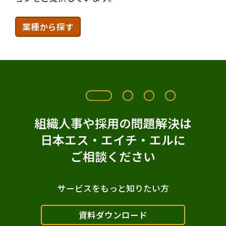
Verify
万華鏡30
360度評価
業種から探す
グローバルニュース
ハンドブック
CAB
テスト
多言語対応
オプションリポート
その他選抜手法
ハイポテンシャル人材
配置・登用
組織人事や採用の問題解決は
能力開発
データ分析
スキル
日本エス・エイチ・エルに
デジタル人材
イノベーション人材
ご相談ください
オンボーディング
Talent Central
サービスをもっと知りたい方
Insight Platform
資料ダウンロード
アセスメントセンター