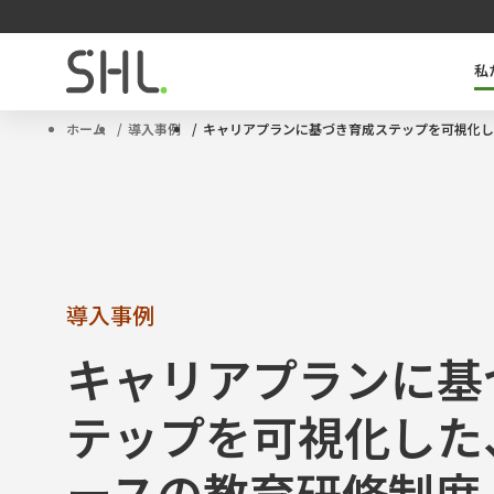
私
SHLのキーテクノロジー「OPQ」とは
タレントマネジメントソリューション
サクセッションプラン
ハイポテンシャル人材
ホーム
導入事例
キャリアプランに基づき育成ステップを可視化し
導入事例
キャリアプランに基
テップを可視化した
ースの教育研修制度