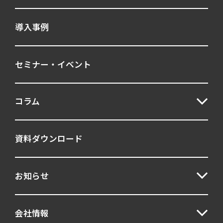
シミュレーション演習
人気記事
導入事例
UCF
グループ討議
パーソナリティ
マネジャー
セミナー・イベント
人事テスト
人材育成
妥当性
客観面接
意欲形成
新卒採用
コラム
構造化面接
管理職
育成
資料ダウンロード
自己理解
質問力
逆面接
適性
適性検査
選考プロセス
お知らせ
GAB
採用
キャリア採用
会社情報