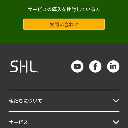
サービスの導入を検討している方
データ分析
スキル
Insight Platform
人材選抜
お問い合わせ
リーダー育成
パーソナリティ検査
ポテンシャル
エンゲージメント
マネジメント
適材適所
AI
アセスメント
フィードバック
ストレス
DEI
リーダーシップ
私たちについて
キャリア自律
ジョブ型
モチベーション
職務適性
サービス