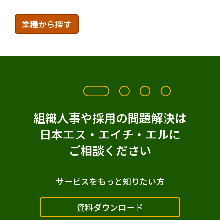
グローバルニュース
ハンドブック
業種から探す
CAB
選考設計
MQ
内定者フォロー
V@W
配属
Verify
その他選抜手法
万華鏡30
ハイポテンシャル人材
組織人事や採用の問題解決は
デジタル人材
イノベーション人材
日本エス・エイチ・エルに
オンボーディング
Talent Central
ご相談ください
アセスメントセンター
サービスをもっと知りたい方
チームビルディング
コンピテンシー
資料ダウンロード
面接
配置・登用
能力開発