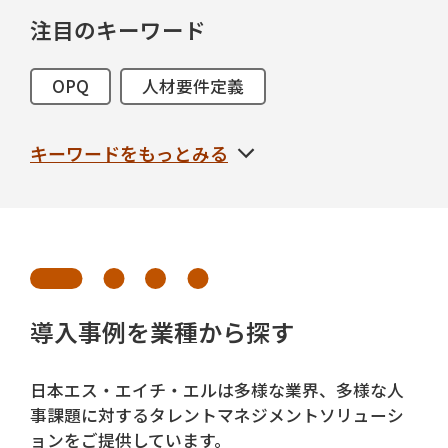
注目のキーワード
OPQ
人材要件定義
サクセッションプラン
人材可視化
キーワードをもっとみる
リーダー
タレントマネジメント
人材ポートフォリオ
1on1
人材採用
テスト
多言語対応
オプションリポート
CHX
導入事例を業種から探す
リクルーター
TAG
360度評価
日本エス・エイチ・エルは多様な業界、多様な人
事課題に対するタレントマネジメントソリューシ
インターンシップ
ョンをご提供しています。