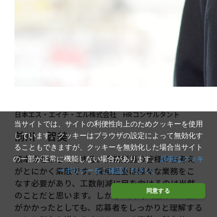
日本エス・エイチ・エル株式会社 HRコンサルタント
当サイトでは、サイトの利便性向上のためクッキーを使用
前川 智美
しています。クッキーはブラウザの設定によって無効化す
ることもできますが、クッキーを無効化した場合当サイト
橋本様をはじめとする、採用担当の皆様のお考え
の一部が正常に機能しない場合があります。
詳細はクッキ
がとにかく素敵です。採用担当は様々な業務をこ
ーポリシーをご確認ください。
なす必要があり、工数削減に目を向けるのは当然
同意する
のことだと思います。しかし、川崎汽船様は工数
がかかったとしても、応募者をしっかりと理解する