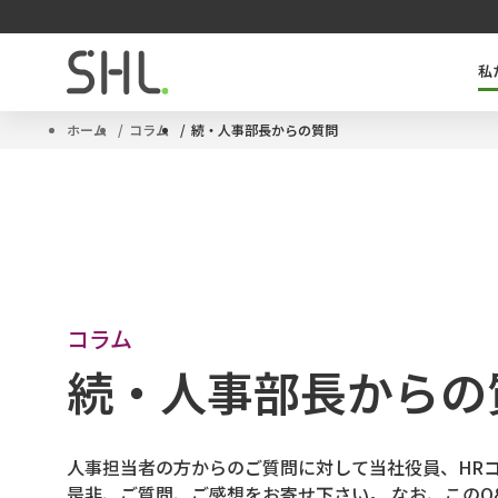
私
SHLのキーテクノロジー「OPQ」とは
タレントマネジメントソリューション
サクセッションプラン
ハイポテンシャル人材
ホーム
コラム
続・人事部長からの質問
コラム
続・人事部長からの
人事担当者の方からのご質問に対して当社役員、HR
是非、ご質問、ご感想をお寄せ下さい。 なお、この