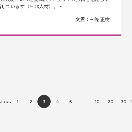
しています（≒DX人材）。…
文責：三條 正樹
vious
1
2
3
4
5
10
20
30