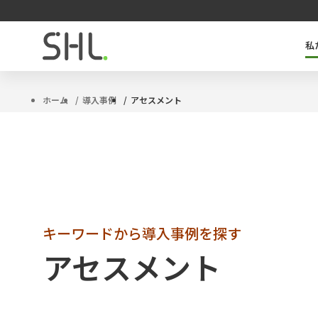
私
SHLのキーテクノロジー「OPQ」とは
タレントマネジメントソリューション
サクセッションプラン
ハイポテンシャル人材
ホーム
導入事例
アセスメント
キーワードから導入事例を探す
アセスメント