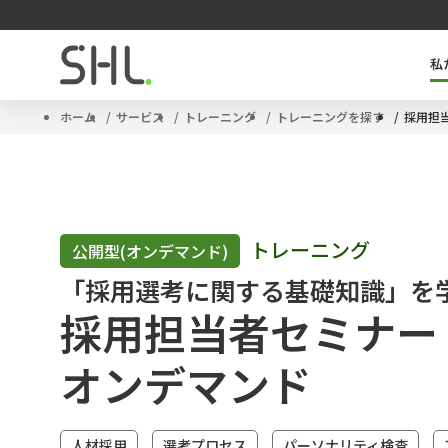
私
SHLのキーテクノロジー「OPQ」とは
タレントマネジメントソリューション
サクセッションプラン
ハイポテンシャル人材
ホーム
サービス
トレーニング
トレーニングを探す
採用担
トレーニング
公開型(オンデマンド)
「採用選考に関する基礎知識」を
採用担当者セミナー
オンデマンド
人材採用
選考プロセス
パーソナリティ検査